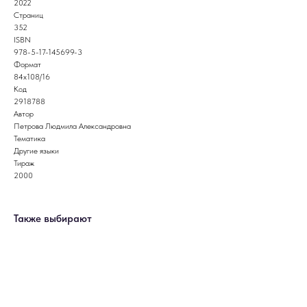
2022
Страниц
352
ISBN
978-5-17-145699-3
Формат
84x108/16
Код
2918788
Автор
Петрова Людмила Александровна
Тематика
Другие языки
Тираж
2000
Также выбирают