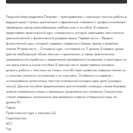
Людмила Александровна Петрова – преподаватель с огромным опытом работы в
ведущих вузах страны; крупнейший современный итальянист; профессиональный
переводчик; автор разнообразных учебных книг и пособий. В издании
представлен практический курс итальянского, который охватывает лексический,
грамматический и фонетический разделы языка. Первая часть – Вводно-
фонетический курс, который содержит сведения о буквах, звуках и правилах
чтения. Вторая часть – Основной курс, состоящий из 11 уроков. В каждом уроке
дается необходимый объем лексики и грамматики, а также практические
упражнения на отработку и закрепление пройденного материала, к некоторым из
них даны ключи в конце пособия. В третьей части представлены комедии-
диалоги, работа с текстами не только способствует развитию навыков чтения, но
и помогает улучшить письменную и устную речь. Особенность издания –
использование аутентичных текстов итальянской комедии дель арте (комедии
масок). Данное пособие предназначено для читателей, имеющих самые базовые
знания итальянского языка и желающих продолжать его изучение. Самоучитель
станет надежным помощником для желающих освоить итальянский язык на
уровне B1.
Серия
Практический курс с ключами (м)
Издательство
АСТ
Год