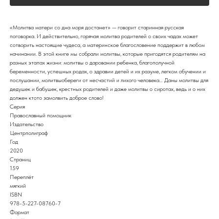
«Молитва матери со дна моря достанет» — говорит старинная русская
поговорка. И действительно, горячая молитва родителей о своих чадах может
сотворить настоящие чудеса, а материнское благословение поддержит в любом
начинании. В этой книге мы собрали молитвы, которые пригодятся родителям на
разных этапах жизни: молитвы о даровании ребенка, благополучной
беременности, успешных родах, о здравии детей и их разуме, легком обучении и
послушании, молитвы­обереги от несчастий и лихого человека… Даны молитвы для
дедушек и бабушек, крестных родителей и даже молитвы о сиротах, ведь и о них
должен кто­то замолвить доброе слово!
Серия
Православный помощник
Издательство
Центрполиграф
Год
2020
Страниц
159
Переплёт
мягкий
ISBN
978-5-227-08760-7
Формат