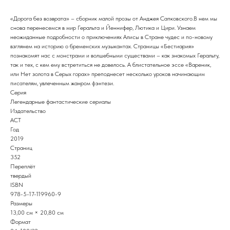
«Дорога без возврата» – сборник малой прозы от Анджея Сапковского.В нем мы
снова перенесемся в мир Геральта и Йеннифер, Лютика и Цири. Узнаем
неожиданные подробности о приключениях Алисы в Стране чудес и по-новому
взглянем на историю о бременских музыкантах. Страницы «Бестиария»
познакомят нас с монстрами и волшебными существами – как знакомых Геральту,
так и тех, с кем ему встретиться не довелось. А блистательное эссе «Вареник,
или Нет золота в Серых горах» преподнесет несколько уроков начинающим
писателям, увлеченным жанром фэнтези.
Серия
Легендарные фантастические сериалы
Издательство
АСТ
Год
2019
Страниц
352
Переплёт
твердый
ISBN
978-5-17-119960-9
Размеры
13,00 см × 20,80 см
Формат