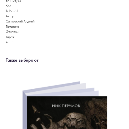
84x108/32
Код
1619081
Автор
Сапковский Анджей
Тематика
Фэнтези
Тираж
4000
Также выбирают