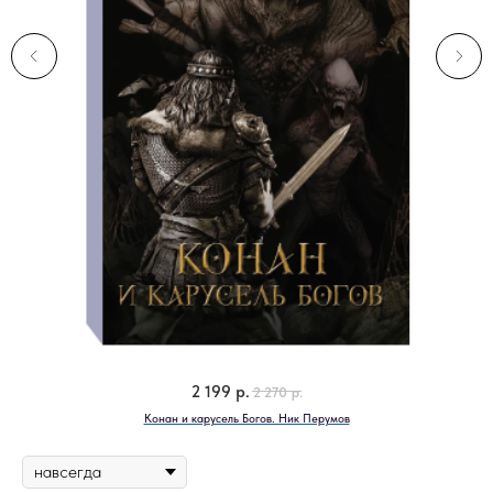
2 199
р.
2 270
р.
Конан и карусель Богов. Ник Перумов