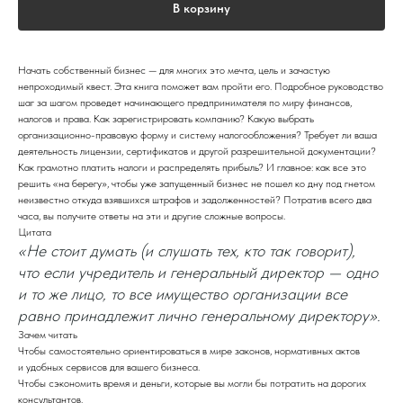
В корзину
Начать собственный бизнес — для многих это мечта, цель и зачастую
непроходимый квест. Эта книга поможет вам пройти его. Подробное руководство
шаг за шагом проведет начинающего предпринимателя по миру финансов,
налогов и права. Как зарегистрировать компанию? Какую выбрать
организационно-правовую форму и систему налогообложения? Требует ли ваша
деятельность лицензии, сертификатов и другой разрешительной документации?
Как грамотно платить налоги и распределять прибыль? И главное: как все это
решить «на берегу», чтобы уже запущенный бизнес не пошел ко дну под гнетом
неизвестно откуда взявшихся штрафов и задолженностей? Потратив всего два
часа, вы получите ответы на эти и другие сложные вопросы.
Цитата
«Не стоит думать (и слушать тех, кто так говорит),
что если учредитель и генеральный директор — одно
и то же лицо, то все имущество организации все
равно принадлежит лично генеральному директору».
Зачем читать
Чтобы самостоятельно ориентироваться в мире законов, нормативных актов
и удобных сервисов для вашего бизнеса.
Чтобы сэкономить время и деньги, которые вы могли бы потратить на дорогих
консультантов.