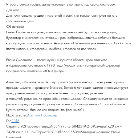
Чтобы с самых первых шагов установить контроль над своим бизнесом.
Для кого
Для начинающих предпринимателей и всех, кто только планирует начать
собственное дело.
Об авторах
Елена Ёлгина — владелец компании, оказывающей бухгалтерские услуги,
бухгалтер с многолетним стажем и разнообразным опытом работы в больших
корпорациях и малом бизнесе. Автор книг «Первичные документы», «Заработная
плата: налоги», «Налоговый ликбез», «Налоги за два часа».
Елена Смолякова — практикующий юрист в области гражданского
и корпоративного права с 1998 года. Учредитель и генеральный директор
юридической компании «Юк-Центр».
Александр Мельников — Эксперт рынка франчайзинга, а также рынка купли-
продажи малого и среднего бизнеса. Более 6 лет ведет сделки и консультирует
предпринимателей по подготовке бизнеса к продаже, упаковке
и масштабированию по франчайзинговой модели. Специализируется на оценке
рисков и предпродажной проверке бизнеса. Соавтор книги «Старт в бизнесе.
Купить готовый бизнес или открыть по франшизе?»
Издательство
Альпина Паблишер
Год
2018
Страниц192ПереплёттвердыйISBN978-5-6042319-2-0Размеры17,20 см ×
24,20 см × 1,40 смФормат70x100/16Код1553945АвторыСмолякова Елена
(соавтор),