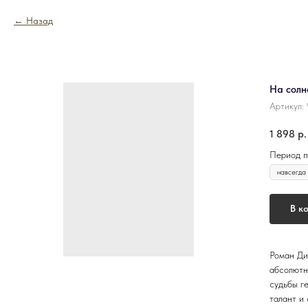
Назад
На солн
Артикул:
1 898
р.
Период п
В к
Роман Ди
абсолютн
судьбы г
талант и