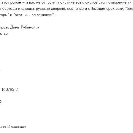
 этот роман – и вас не отпустит поистине вавилонское столпотворение тип
е безумцы и алкаши, русские дворяне, ссыльные и отбывшие срок зеки, "бе
торы" и "охотники за гашишем"…
проза Дины Рубиной м
ство
т
-160785-2
2
ина Ильинична