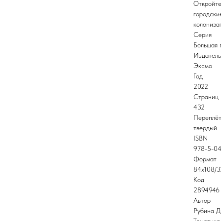
Откройте
городски
колониза
Серия
Большая 
Издатель
Эксмо
Год
2022
Страниц
432
Переплё
твердый
ISBN
978-5-04
Формат
84x108/3
Код
2894946
Автор
Рубина Д