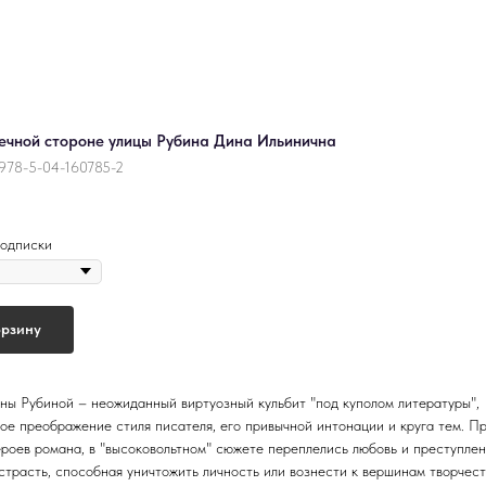
ечной стороне улицы Рубина Дина Ильинична
978-5-04-160785-2
одписки
орзину
ны Рубиной – неожиданный виртуозный кульбит "под куполом литературы",
ое преображение стиля писателя, его привычной интонации и круга тем. П
ероев романа, в "высоковольтном" сюжете переплелись любовь и преступлен
 страсть, способная уничтожить личность или вознести к вершинам творчест