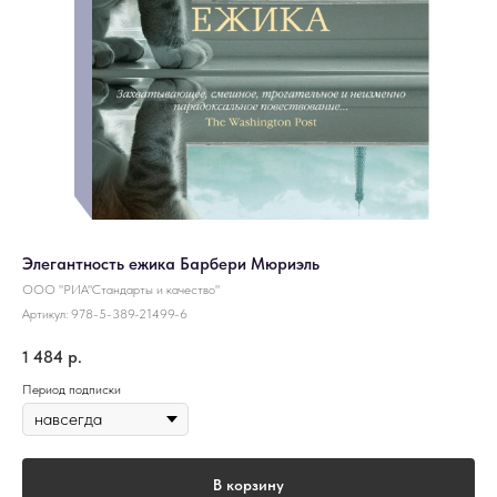
Элегантность ежика Барбери Мюриэль
ООО "РИА"Стандарты и качество"
Артикул:
978-5-389-21499-6
1 484
р.
Период подписки
В корзину