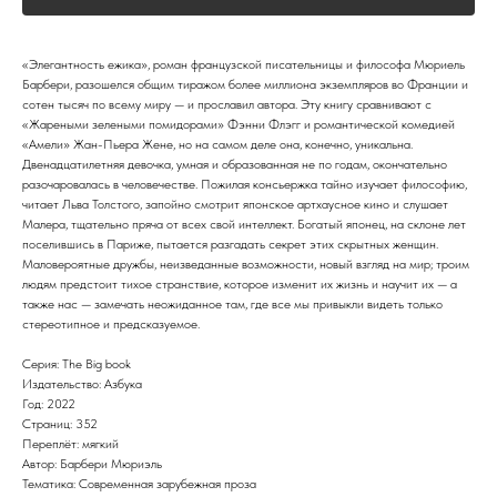
«Элегантность ежика», роман французской писательницы и философа Мюриель
Барбери, разошелся общим тиражом более миллиона экземпляров во Франции и
сотен тысяч по всему миру — и прославил автора. Эту книгу сравнивают с
«Жареными зелеными помидорами» Фэнни Флэгг и романтической комедией
«Амели» Жан-Пьера Жене, но на самом деле она, конечно, уникальна.
Двенадцатилетняя девочка, умная и образованная не по годам, окончательно
разочаровалась в человечестве. Пожилая консьержка тайно изучает философию,
читает Льва Толстого, запойно смотрит японское артхаусное кино и слушает
Малера, тщательно пряча от всех свой интеллект. Богатый японец, на склоне лет
поселившись в Париже, пытается разгадать секрет этих скрытных женщин.
Маловероятные дружбы, неизведанные возможности, новый взгляд на мир; троим
людям предстоит тихое странствие, которое изменит их жизнь и научит их — а
также нас — замечать неожиданное там, где все мы привыкли видеть только
стереотипное и предсказуемое.
Серия: The Big book
Издательство: Азбука
Год: 2022
Страниц: 352
Переплёт: мягкий
Автор: Барбери Мюриэль
Тематика: Современная зарубежная проза